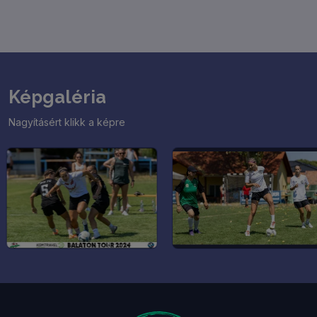
Ligánk! GYERTEK TI IS!
Képgaléria
Nagyításért klikk a képre