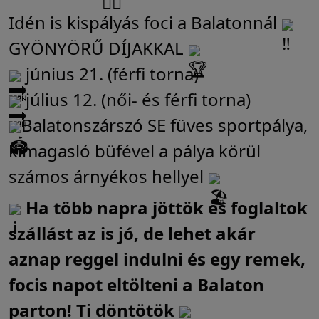
Idén is kispályás foci a Balatonnál
GYÖNYÖRŰ DÍJAKKAL
június 21. (férfi torna)
július 12. (női- és férfi torna)
Balatonszárszó SE füves sportpálya,
kimagasló büfével a pálya körül
számos árnyékos hellyel
Ha több
napra jöttök és foglaltok
szállást az is jó, de lehet akár
aznap reggel indulni és egy remek,
focis napot eltölteni a Balaton
parton! Ti döntötök