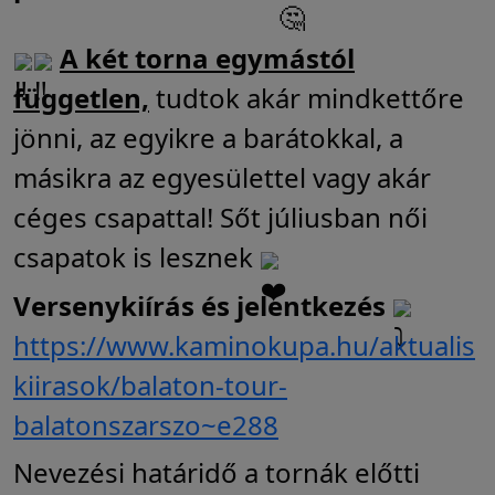
A két torna egymástól
független,
tudtok akár mindkettőre
jönni, az egyikre a barátokkal, a
másikra az egyesülettel vagy akár
céges csapattal! Sőt júliusban női
csapatok is lesznek
Versenykiírás és jelentkezés
https://www.kaminokupa.hu/aktualis
kiirasok/balaton-tour-
balatonszarszo~e288
Nevezési határidő a tornák előtti