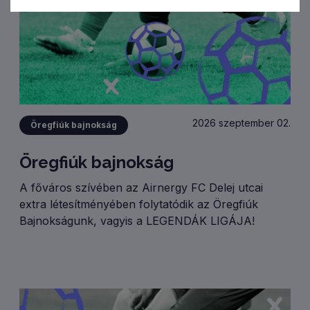
2026 szeptember 02.
Öregfiúk bajnokság
Öregfiúk bajnokság
A főváros szívében az Airnergy FC Delej utcai
extra létesítményében folytatódik az Öregfiúk
Bajnokságunk, vagyis a LEGENDÁK LIGÁJA!