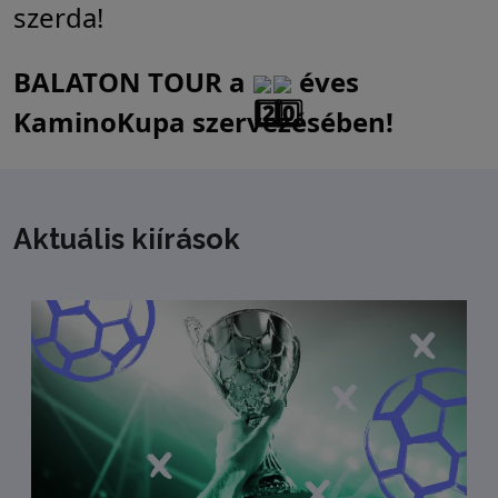
szerda!
BALATON TOUR a
éves
KaminoKupa szervezésében!
Leaflet
| ©
OpenStreetMap
contributors
+
−
Aktuális kiírások