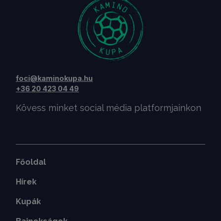
foci@kaminokupa.hu
+36 20 423 04 49
Kövess minket social média platformjainkon
Főoldal
Hírek
Kupák