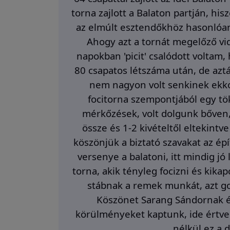
torna zajlott a Balaton partján, his
az elmúlt esztendőkhöz hasonlóan
Ahogy azt a tornát megelőző vid
napokban 'picit' csalódott voltam,
80 csapatos létszáma után, de azt
nem nagyon volt senkinek ekko
focitorna szempontjából egy tök
mérkőzések, volt dolgunk bőven
össze és 1-2 kivételtől eltekintv
köszönjük a biztató szavakat az épí
versenye a balatoni, itt mindig j
torna, akik tényleg focizni és kik
stábnak a remek munkát, azt 
Köszönet Sarang Sándornak é
körülményeket kaptunk, ide értve 
nélkül ez a 