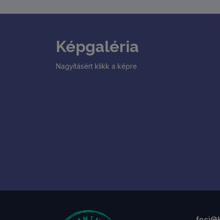
megmérettetésre terveink szerint 40
csapatot tudunk fogadni, akik két
csoportkörben játszanak majd. Reggeli
csoportkör: 8.00.-10.45.Délelőtti
Képgaléria
csoportkör: 10.45.-13.30.Rájátszás:
13.30.-15.30.
Nagyításért klikk a képre
foci@