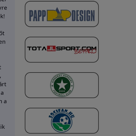
yre
k!
őt
ben
t
,
árt
 a
m a
ik