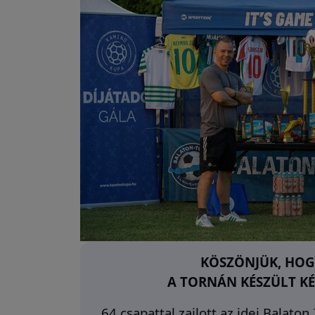
KÖSZÖNJÜK, HOGY
A TORNÁN KÉSZÜLT KÉ
64 csapattal zajlott az idei Balato