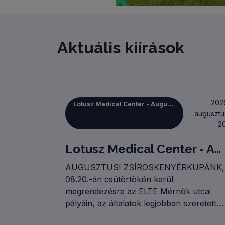
+
−
Aktuális kiírások
202
Lotusz Medical Center - Augusztus 20-i Zsíroskenyérkupa
augusztu
20
Lotusz Medical Center - Augusztus 20-i Zsíroskenyérkupa
AUGUSZTUSI ZSÍROSKENYÉRKUPÁNK,
08.20.-án csütörtökön kerül
megrendezésre az ELTE Mérnök utcai
pályáin, az általatok legjobban szeretett
FULL AMATŐR KATEGÓRIÁBAN! A