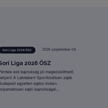
Leaflet
| ©
OpenStreetMap
contributors
2026 szeptember 04.
Sori Liga 2026 ŐSZ
Sori Liga 2026 ŐSZ
Pénteki esti bajnokság jól megközelíthető
helyen! A Labdakert Sportklubban zajlik
Budapest egyetlen egész évben
folyamatosan zajló bajnoksága!
Köszönhetően a 4 pályának és az
osztályrendszernek rendre 50 (!) csapattal
zajlik Ligánk! GYERTEK TI IS!