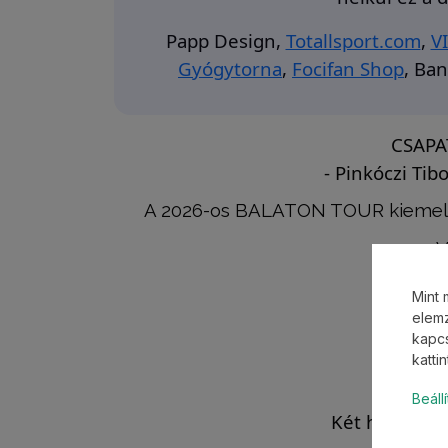
Papp Design,
Totallsport.com
,
V
Gyógytorna
,
Focifan Shop
,
Ban
CSAPA
- Pinkóczi Tib
A 2026-os BALATON TOUR kiemelt
V
Mint 
elemz
kapcs
katti
Beáll
Két hét múlv