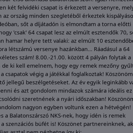
zen két felvidéki csapat is érkezett a versenyre, mel
 az ország minden szegletéből érkeztek kispályáso
eóban, sőt a díjátadón is elmondtam a torna előtti
 hogy 'csak' 64 csapat lesz az elmúlt esztendők 70, s
án hamar helyre tett valaki: az elmúlt 10 esztendő
ra létszámú versenye hazánkban... Ráadásul a 64
életes szám! 8.00.-21.00. között 4 pályán folytak a
, de ki kell emelnem, hogy egy remek mezőny gyűl
e a csapatok végig a játékkal foglalkoztak! Köszönöm
tő jellegű beszélgetéseket. Az év egyik leginkább v
ó lenni és azt gondolom mindazok számára ideális ez
apcsolódni szeretnének a nyári időszakban!
Köszönö
gondolom nagyon egyben voltunk ezen a hétvégén!
s a Balatonszárszó NKS-nek, hogy idén is remek
a szenzációs büfét is! Köszönet partnereinknek, ak
díjas asztal nem nézhetne így ki: