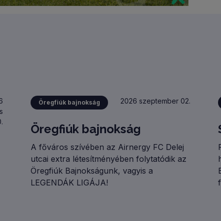
6
2026 szeptember 02.
Öregfiúk bajnokság
s
.
Öregfiúk bajnokság
A főváros szívében az Airnergy FC Delej
utcai extra létesítményében folytatódik az
Öregfiúk Bajnokságunk, vagyis a
LEGENDÁK LIGÁJA!