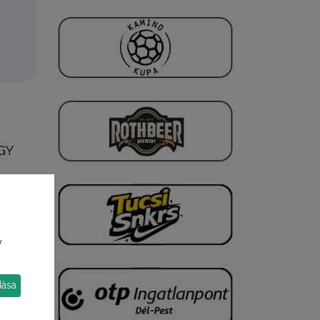
GY
y
dása