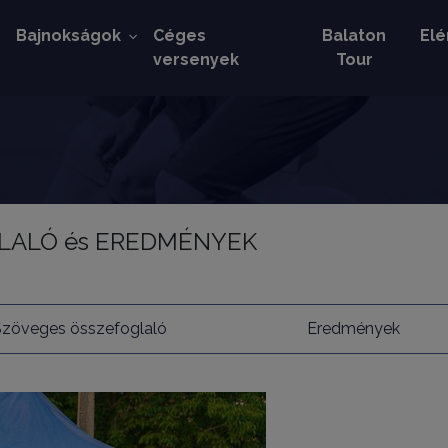
k
Bajnokságok
Céges
Balaton
Elé
versenyek
Tour
OGLALÓ és EREDMÉNYEK
Szöveges összefoglaló
Eredmények