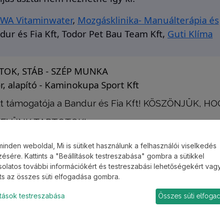
IWA Vitaminwater
,
Mozgásklinika- Manuálterápia és
dur és Fia Kft,
Todor Pet Bau Team Kft,
Guti Klíma
TOK, STÁB - SZÉP MUNKA
or, alapító - Kaminokupa Sport Kft
 támogatója a Bandur és Fia Kft! KÖSZÖNJÜK, HO
ELÜNK TARTOTOK!
minden weboldal, Mi is sütiket használunk a felhasználói viselkedés
ésére. Kattints a "Beállítások testreszabása" gombra a sütikkel
olatos további információkért és testreszabási lehetőségekért vag
nts az összes süti elfogadása gombra.
ítások testreszabása
Összes süti elfoga
a újra találkozunk Balatonfűzfőn