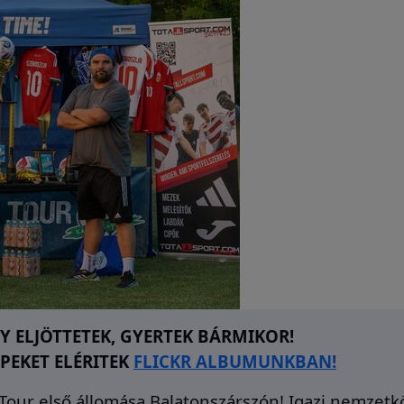
 ELJÖTTETEK, GYERTEK BÁRMIKOR!
PEKET ELÉRITEK
FLICKR ALBUMUNKBAN!
n Tour első állomása Balatonszárszón! Igazi nemzetk