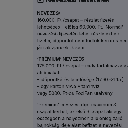
NEVEZÉS:
160.000. Ft /csapat – részlet fizetés
lehetséges – előleg 60.000. Ft. ‘Normál’
nevezési díj esetén lehet részletekben
fizetni, időpontot nem tudtok kérni és ne
járnak ajándékok sem.
‘PRÉMIUM’ NEVEZÉS:
175.000. Ft / csapat – mely tartalmazza a
alábbiakat:
– időpontkérés lehetősége (17.30.-21.15.)
– egy karton Viwa Vitaminvíz
vagy 5000. Ft-os FociFan utalvány
‘Prémium’ nevezést díjat maximum 3
csapat kérhet, az első 3 csapat aki egy
összegben a helyszínen a jelenleg zajló
bajnokság ideje alatt befizeti a nevezési