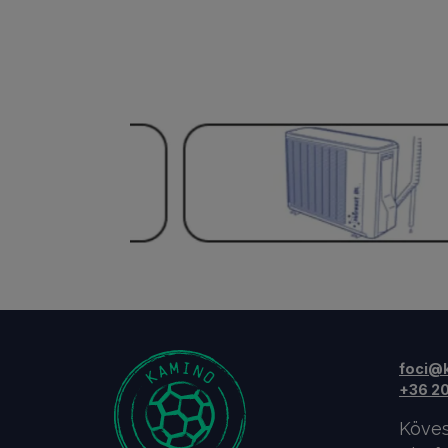
foci@
+36 20
Köves