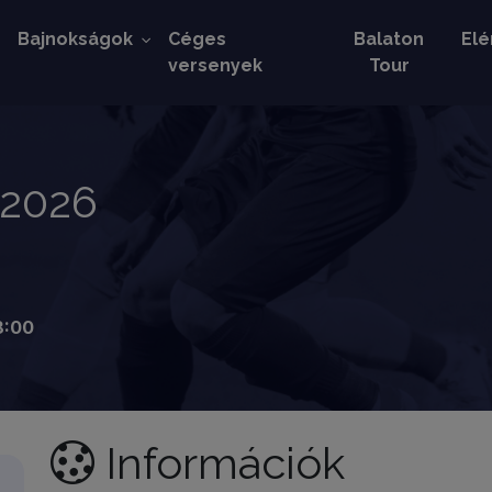
k
Bajnokságok
Céges
Balaton
Elé
versenyek
Tour
 2026
8:00
Információk