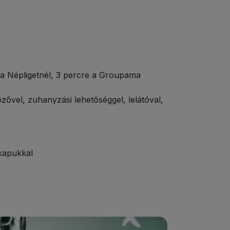
( a Népligetnél, 3 percre a Groupama
özővel, zuhanyzási lehetőséggel, lelátóval,
kapukkal