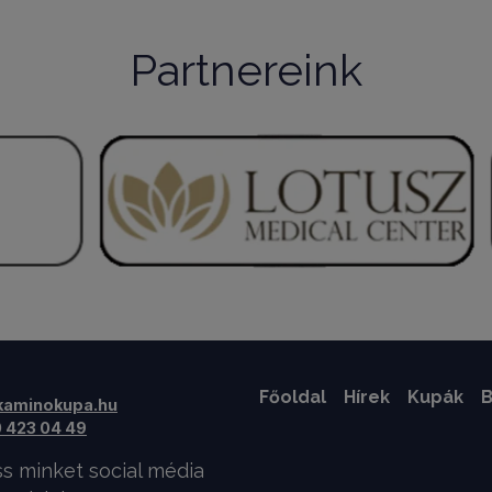
Partnereink
Főoldal
Hírek
Kupák
B
kaminokupa.hu
 423 04 49
s minket social média