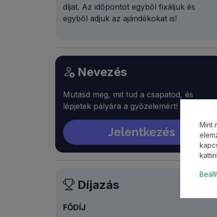
díjat. Az időpontot egyből fixáljuk és
egyből adjuk az ajándékokat is!
Nevezés
Mutasd meg, mit tud a csapatod, és
lépjetek pályára a győzelemért!
Mint 
Jelentkezés
elemz
kapcs
katti
Beáll
Díjazás
FŐDÍJ