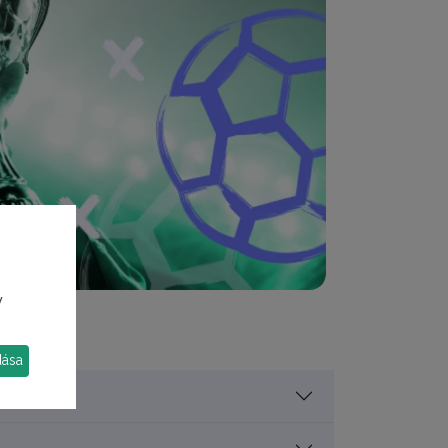
y
dása