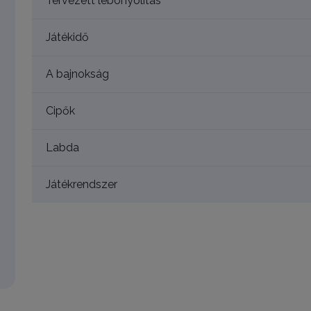
Tervezett lebonyolítás
Játékidő
A bajnokság
Cipők
Labda
Játékrendszer