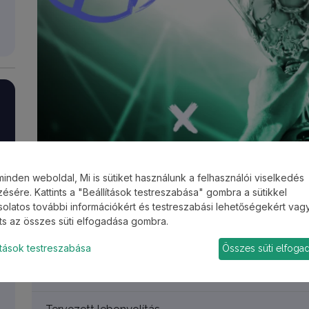
minden weboldal, Mi is sütiket használunk a felhasználói viselkedés
ésére. Kattints a "Beállítások testreszabása" gombra a sütikkel
olatos további információkért és testreszabási lehetőségekért vag
Játékszabályok
nts az összes süti elfogadása gombra.
ítások testreszabása
Összes süti elfoga
Általános információk