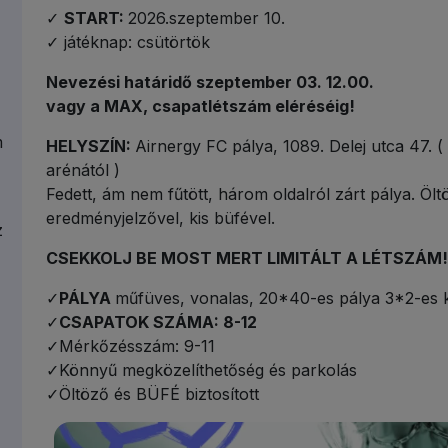
✓
START:
2026.szeptember 10.
✓ játéknap: csütörtök
Nevezési határidő szeptember 03. 12.00.
vagy a MAX, csapatlétszám eléréséig!
m
HELYSZÍN:
Airnergy FC pálya, 1089. Delej utca 47. 
arénától )
Fedett, ám nem fűtött, három oldalról zárt pálya. Ölt
eredményjelzővel, kis büfével.
z
CSEKKOLJ BE MOST MERT LIMITÁLT A LÉTSZÁM!
✓
PÁLYA
műfüves, vonalas, 20*40-es pálya 3*2-es 
✓
CSAPATOK SZÁMA: 8-12
✓Mérkőzésszám: 9-11
✓Könnyű megközelíthetőség és parkolás
✓Öltöző és BÜFÉ biztosított