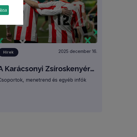
dása
2025 december 16.
Hírek
A Karácsonyi Zsíroskenyérkupa programja! /SORSOLÁS ÉS INFORMÁCIÓK/
Csoportok, menetrend és egyéb infók