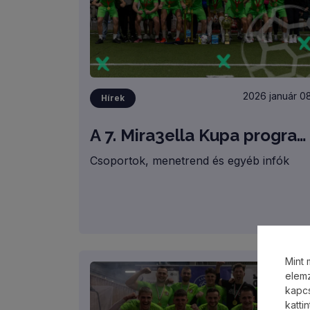
2026 január 08
Hírek
A 7. Mira3ella Kupa programja! /SORSOLÁS ÉS INFORMÁCIÓK/
Csoportok, menetrend és egyéb infók
Mint 
elemz
kapcs
katti