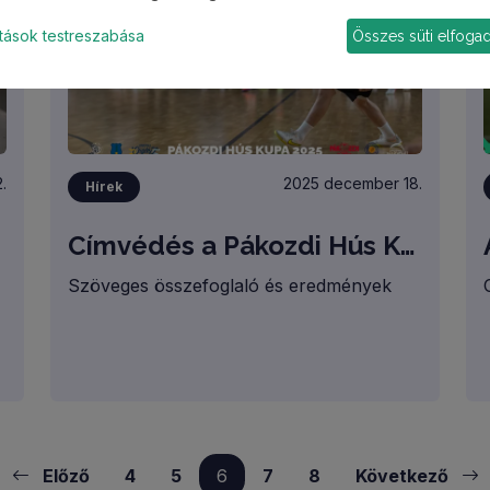
debreceni, kápolnásnyéki, szentlőrinckátai
volt. Mindhárom pályán négy csoportot
ítások testreszabása
Összes süti elfoga
rendeztünk, ahonnan az első kettő került
az egyenes kieséses szakaszba.
.
2025 december 18.
Hírek
Címvédés a Pákozdi Hús Kupán!
Szöveges összefoglaló és eredmények
Előző
4
5
6
7
8
Következő