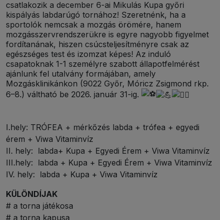
csatlakozik a december 6-ai Mikulás Kupa győri
kispályás labdarúgó tornához! Szeretnénk, ha a
sportolók nemcsak a mozgás örömére, hanem
mozgásszervrendszerükre is egyre nagyobb figyelmet
fordítanának, hiszen csúcsteljesítményre csak az
egészséges test és izomzat képes! Az induló
csapatoknak 1-1 személyre szabott állapotfelmérést
ajánlunk fel utalvány formájában, amely
Mozgásklinikánkon (9022 Győr, Móricz Zsigmond rkp.
6–8.) váltható be 2026. január 31-ig.
I.hely: TRÓFEA + mérkőzés labda + trófea + egyedi
érem + Viwa Vitaminvíz
II. hely: labda+ Kupa + Egyedi Érem + Viwa Vitaminvíz
III.hely: labda + Kupa + Egyedi Érem + Viwa Vitaminvíz
IV. hely: labda + Kupa + Viwa Vitaminvíz
KÜLÖNDÍJAK
# a torna játékosa
# a torna kapusa