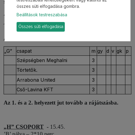
Szépségben Meghalni – Cső-Lavina KFT
összes süti elfogadása gombra.
Arrabona United – Cső-Lavina KFT
Beállítások testreszabása
Törtetők. – Szépségben Meghalni
Összes süti elfogadása
A csoport végeredménye:
„G”
csapat
m
gy
d
v
gk
p
Szépségben Meghalni
3
Törtetők.
3
Arrabona United
3
Cső-Lavina KFT
3
Az 1. és a 2. helyezett jut tovább a rájátszásba.
„H” CSOPORT
-
15.45.
’B’ pálya – 2*10 perc