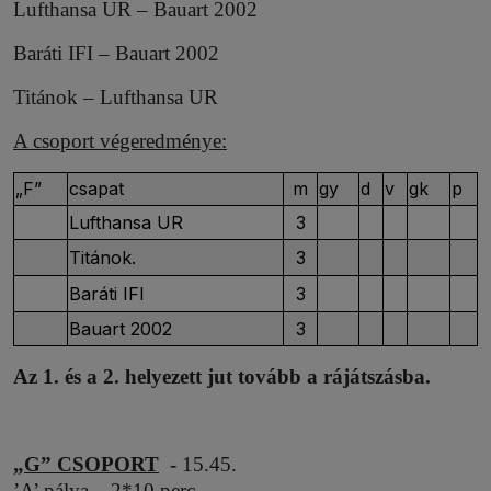
Lufthansa UR – Bauart 2002
Baráti IFI – Bauart 2002
Titánok – Lufthansa UR
A csoport végeredménye:
„F”
csapat
m
gy
d
v
gk
p
Lufthansa UR
3
Titánok.
3
Baráti IFI
3
Bauart 2002
3
Az 1. és a 2. helyezett jut tovább a rájátszásba.
„G” CSOPORT
-
15.45.
’A’ pálya – 2*10 perc