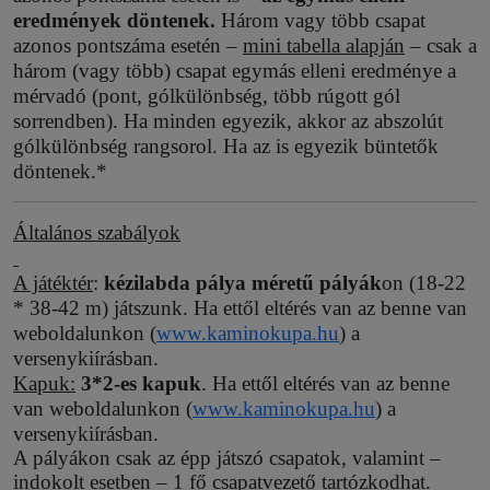
eredmények döntenek.
Három vagy több csapat
azonos pontszáma esetén –
mini tabella alapján
– csak a
három (vagy több) csapat egymás elleni eredménye a
mérvadó (pont, gólkülönbség, több rúgott gól
sorrendben). Ha minden egyezik, akkor az abszolút
gólkülönbség rangsorol. Ha az is egyezik büntetők
döntenek.*
Általános szabályok
A játéktér
:
kézilabda pálya méretű pályák
on (18-22
* 38-42 m) játszunk. Ha ettől eltérés van az benne van
weboldalunkon (
www.kaminokupa.hu
) a
versenykiírásban.
Kapuk:
3*2-es kapuk
. Ha ettől eltérés van az benne
van weboldalunkon (
www.kaminokupa.hu
) a
versenykiírásban.
A pályákon csak az épp játszó csapatok, valamint –
indokolt esetben – 1 fő csapatvezető tartózkodhat.