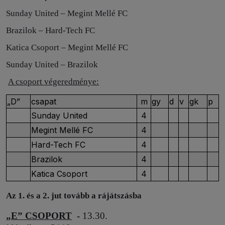
Sunday United – Megint Mellé FC
Brazilok – Hard-Tech FC
Katica Csoport – Megint Mellé FC
Sunday United – Brazilok
A csoport végeredménye:
„D”
csapat
m
gy
d
v
gk
p
Sunday United
4
Megint Mellé FC
4
Hard-Tech FC
4
Brazilok
4
Katica Csoport
4
Az 1. és a 2. jut tovább a rájátszásba
„E” CSOPORT
-
13.30.