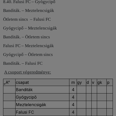
8.40. Falusi FC – Gyógycipő
Banditák. – Meztelencsigák
Ötletem sincs
– Falusi FC
Gyógycipő – Meztelencsigák
Banditák. – Ötletem sincs
Falusi FC – Meztelencsigák
Gyógycipő – Ötletem sincs
Banditák. – Falusi FC
A csoport végeredménye:
„A”
csapat
m
gy
d
v
gk
p
Banditák
4
Gyógycipő
4
Meztelencsigák
4
Falusi FC
4