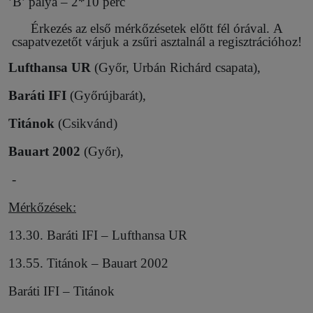
’B’ pálya – 2*10 perc
Érkezés az első mérkőzésetek előtt fél órával. A
csapatvezetőt várjuk a zsűri asztalnál a regisztrációhoz!
Lufthansa UR
(Győr, Urbán Richárd csapata),
Baráti IFI
(Győrújbarát),
Titánok
(Csikvánd)
Bauart 2002
(Győr),
-
Mérkőzések:
13.30. Baráti IFI – Lufthansa UR
13.55. Titánok – Bauart 2002
Baráti IFI – Titánok