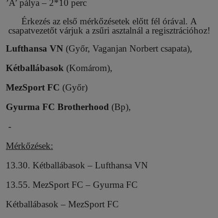
’A’ pálya – 2*10 perc
Érkezés az első mérkőzésetek előtt fél órával. A
csapatvezetőt várjuk a zsűri asztalnál a regisztrációhoz!
Lufthansa VN
(Győr, Vaganjan Norbert csapata),
Kétballábasok
(Komárom),
MezSport FC
(Győr)
Gyurma FC Brotherhood
(Bp),
-
Mérkőzések:
13.30. Kétballábasok – Lufthansa VN
13.55. MezSport FC – Gyurma FC
Kétballábasok – MezSport FC