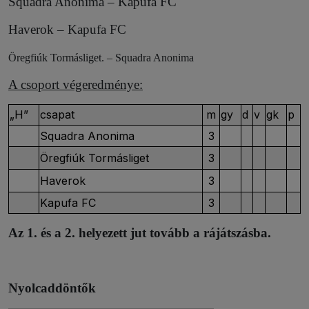
Squadra Anonima – Kapufa FC
Haverok – Kapufa FC
Öregfiúk Tormásliget. – Squadra Anonima
A csoport végeredménye:
„H”
csapat
m
gy
d
v
gk
p
Squadra Anonima
3
Öregfiúk Tormásliget
3
Haverok
3
Kapufa FC
3
Az 1. és a 2. helyezett jut tovább a rájátszásba.
Nyolcaddöntők