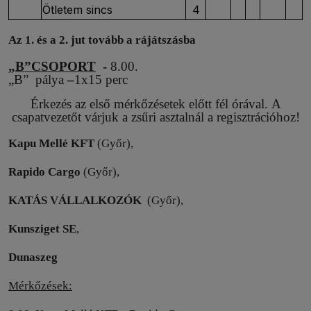
Ötletem sincs
4
Az 1. és a 2. jut tovább a rájátszásba
„B”CSOPORT
-
8.00.
„B”
pálya
–
1x15 perc
Érkezés az első mérkőzésetek előtt fél órával. A
csapatvezetőt várjuk a zsűri asztalnál a regisztrációhoz!
Kapu Mellé KFT
(Győr),
Rapido Cargo
(Győr),
KATÁS VÁLLALKOZÓK
(Győr),
Kunsziget SE
,
Dunaszeg
Mérkőzések: