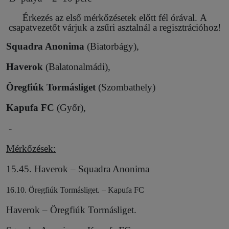
Érkezés az első mérkőzésetek előtt fél órával. A
csapatvezetőt várjuk a zsűri asztalnál a regisztrációhoz!
Squadra Anonima
(Biatorbágy),
Haverok
(Balatonalmádi),
Öregfiúk Tormásliget
(Szombathely)
Kapufa FC
(Győr),
-
Mérkőzések:
15.45. Haverok – Squadra Anonima
16.10. Öregfiúk Tormásliget. – Kapufa FC
Haverok – Öregfiúk Tormásliget.