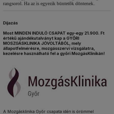
rangsorol. Ha az is egyezik büntetők döntenek.
Díjazás
Most MINDEN INDULÓ CSAPAT egy-egy 21.900. Ft
értékű ajándékutalványt kap a GYŐRI
MOSZGÁSKLINIKA JÓVOLTÁBÓL, mely
állapotfelmérésre, mozgásszervi vizsgálatra,
kezelésre használható fel a győri MozgásKlinikán!
A Mozgásklinika Győr csapata idén is örömmel