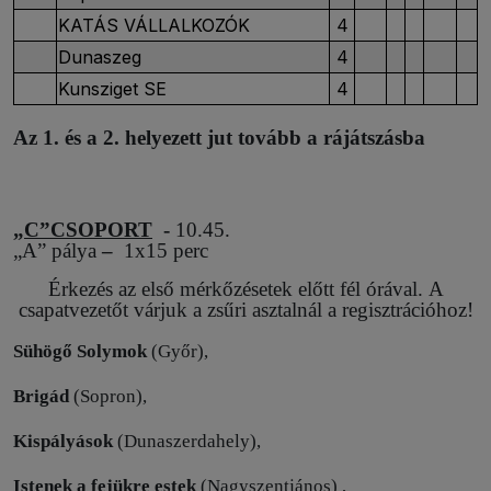
KATÁS VÁLLALKOZÓK
4
Dunaszeg
4
Kunsziget SE
4
Az 1. és a 2. helyezett jut tovább a rájátszásba
„C”CSOPORT
-
10.45.
„A” pálya
–
1x15 perc
Érkezés az első mérkőzésetek előtt fél órával. A
csapatvezetőt várjuk a zsűri asztalnál a regisztrációhoz!
Sühögő Solymok
(Győr),
Brigád
(Sopron),
Kispályások
(Dunaszerdahely),
Istenek a fejükre estek
(Nagyszentjános)
,