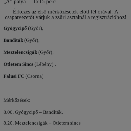
„A” pálya
–
1x15 perc
Érkezés az első mérkőzésetek előtt fél órával. A
csapatvezetőt várjuk a zsűri asztalnál a regisztrációhoz!
Gyógycipő
(Győr),
Banditák
(Győr),
Meztelencsigák
(Győr),
Ötletem Sincs
(Lébény)
,
Falusi FC
(Csorna)
Mérkőzések:
8.00. Gyógycipő – Banditák.
8.20. Meztelencsigák – Ötletem sincs