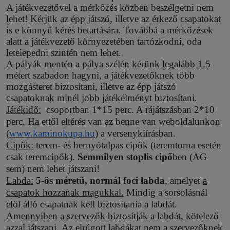
A játékvezetővel a mérkőzés közben beszélgetni nem
lehet! Kérjük az épp játszó, illetve az érkező csapatokat
is e könnyű kérés betartására. Továbbá a mérkőzések
alatt a játékvezető környezetében tartózkodni, oda
letelepedni szintén nem lehet.
A pályák mentén a pálya szélén kérünk legalább 1,5
métert szabadon hagyni, a játékvezetőknek több
mozgásteret biztosítani, illetve az épp játszó
csapatoknak minél jobb játékélményt biztosítani.
Játékidő:
csoportban 1*15 perc. A rájátszásban 2*10
perc. Ha ettől eltérés van az benne van weboldalunkon
(
www.kaminokupa.hu
) a versenykiírásban.
Cipők:
terem- és hernyótalpas cipők (teremtorna esetén
csak teremcipők).
Semmilyen stoplis cipő
ben (AG
sem) nem lehet játszani!
Labda:
5-ös méretű, normál foci labda
, amelyet
a
csapatok hozzanak magukkal.
Mindig a sorsolásnál
elöl álló csapatnak kell biztosítania a labdát.
Amennyiben a szervezők biztosítják a labdát, kötelező
azzal játszani.
Az elrúgott labdákat nem a szervezőknek