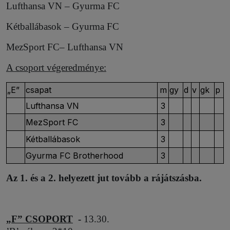
Lufthansa VN – Gyurma FC
Kétballábasok – Gyurma FC
MezSport FC– Lufthansa VN
A csoport végeredménye:
„E”
csapat
m
gy
d
v
gk
p
Lufthansa VN
3
MezSport FC
3
Kétballábasok
3
Gyurma FC Brotherhood
3
Az 1. és a 2. helyezett jut tovább a rájátszásba.
„F” CSOPORT
-
13.30.