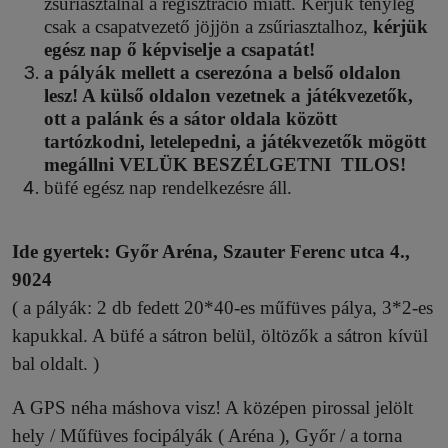
zsűriasztalnál a regisztráció miatt. Kérjük tényleg
csak a csapatvezető jöjjön a zsűriasztalhoz,
kérjük
egész nap ő képviselje a csapatát!
a pályák mellett a cserezóna a belső oldalon
lesz! A külső oldalon vezetnek a játékvezetők,
ott a palánk és a sátor oldala között
tartózkodni, letelepedni, a játékvezetők mögött
megállni VELÜK BESZÉLGETNI TILOS!
büfé egész nap rendelkezésre áll.
Ide gyertek: Győr Aréna, Szauter Ferenc utca 4.,
9024
( a pályák: 2 db fedett 20*40-es műfüves pálya, 3*2-es
kapukkal. A büfé a sátron belül, öltözők a sátron kívül
bal oldalt. )
A GPS néha máshova visz! A középen pirossal jelölt
hely / Műfüves focipályák ( Aréna ), Győr / a torna