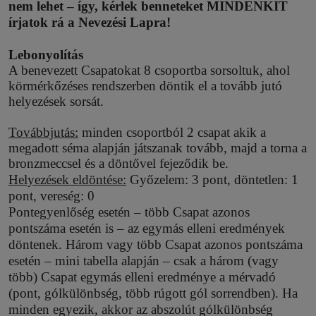
nem lehet – így, kérlek benneteket MINDENKIT
írjatok rá a Nevezési Lapra!
Lebonyolítás
A benevezett Csapatokat 8 csoportba sorsoltuk, ahol
körmérkőzéses rendszerben döntik el a tovább jutó
helyezések sorsát.
Továbbjutás:
minden csoportból 2 csapat akik a
megadott séma alapján játszanak tovább, majd a torna a
bronzmeccsel és a döntővel fejeződik be.
Helyezések eldöntése:
Győzelem: 3 pont, döntetlen: 1
pont, vereség: 0
Pontegyenlőség esetén – több Csapat azonos
pontszáma esetén is – az egymás elleni eredmények
döntenek. Három vagy több Csapat azonos pontszáma
esetén – mini tabella alapján – csak a három (vagy
több) Csapat egymás elleni eredménye a mérvadó
(pont, gólkülönbség, több rúgott gól sorrendben). Ha
minden egyezik, akkor az abszolút gólkülönbség