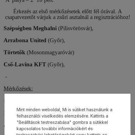
Érkezés az első mérkőzésetek előtt fél órával. A
csapatvezetőt várjuk a zsűri asztalnál a regisztrációhoz!
Szépségben Meghalni
(Pilisvörösvár),
Arrabona United
(Győr),
Törtetők
(Mosonmagyaróvár)
Cső-Lavina KFT
(Győr),
-
Mérkőzések:
15.45. Arrabona United – Szépségben Meghalni
Mint minden weboldal, Mi is sütiket használunk a
16.10. Törtetők. – Cső-Lavina KFT
felhasználói viselkedés elemzésére. Kattints a
"Beállítások testreszabása" gombra a sütikkel
Arrabona United – Törtetők.
kapcsolatos további információkért és
testreszabási lehetőségekért vagy kattints az