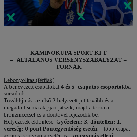
KAMINOKUPA SPORT KFT
– ÁLTALÁNOS VERSENYSZABÁLYZAT –
TORNÁK
Lebonyolítás (férfiak)
A benevezett csapatokat
4 és 5 csapatos csoportok
ba
sorsoltuk.
Továbbjutás:
az első 2 helyezett jut tovább és a
megadott séma alapján játszik, majd a torna a
bronzmeccsel és a döntővel fejeződik be.
Helyezések eldöntése:
Győzelem: 3, döntetlen: 1,
vereség: 0 pont Pontegyenlőség esetén
– több csapat
azonos pontszáma esetén is –
az egymás elleni