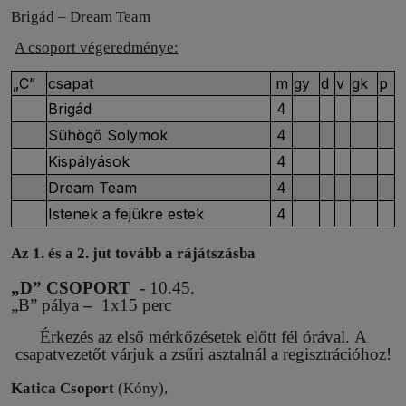
Brigád – Dream Team
A csoport végeredménye:
„C”
csapat
m
gy
d
v
gk
p
Brigád
4
Sühögő Solymok
4
Kispályások
4
Dream Team
4
Istenek a fejükre estek
4
Az 1. és a 2. jut tovább a rájátszásba
„D” CSOPORT
-
10.45.
„B” pálya
–
1x15 perc
Érkezés az első mérkőzésetek előtt fél órával. A
csapatvezetőt várjuk a zsűri asztalnál a regisztrációhoz!
Katica Csoport
(Kóny),