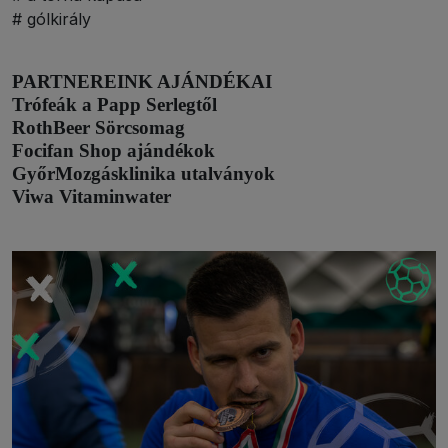
# gólkirály
PARTNEREINK AJÁNDÉKAI
Trófeák a Papp Serlegtől
RothBeer Sörcsomag
Focifan Shop ajándékok
GyőrMozgásklinika utalványok
Viwa Vitaminwater