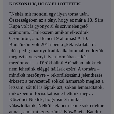
KÖSZÖNJÜK, HOGY ELJÖTTETEK!
"Nehéz mit mondni egy ilyen torna után.
Összességében az a tény, hogy ez már a 18. Sára
Kupa volt is gyönyörű és szívmelengető
számomra. Emlékszem amikor elkezdtük
Csömörön, ahol lement 9 állomás! A 10.
Budaörsön volt 2015-ben a „kék iskolában”.
Idén pedig már nyolcadik alkalommal rendeztük
meg ezt a versenyt ilyen formában – két
mezőnnyel – a Törökbálinti Arénában, akiknek
nem lehetünk eléggé hálásak ezért! A tornára –
mindkét mezőnyre – rekordlétszámú jelentkezés
érkezett a tervezettnél sokkal hamarabb meglett a
létszám, sőt túl is léptük azt, sokan lemaradtatok,
miközben új focisokat ismerhettünk meg…
Köszönet Nektek, hogy ismét minket
választottatok, Nélkületek nem lenne sok értelme
annak, amit mi szervezünk! Köszönet a Bandur