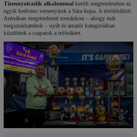
Tizennyolcadik alkalommal
került megrendezésre az
egyik kedvenc versenyünk a Sára kupa. A törökbálinti
Arénában megrendezett tornánkon – ahogy már
megszokhattátok – nyílt és amatőr kategóriában
küzdöttek a csapatok a trófeákért.