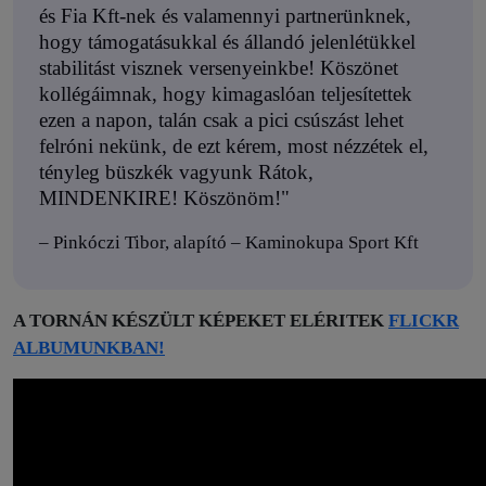
és Fia Kft-nek és valamennyi partnerünknek,
hogy támogatásukkal és állandó jelenlétükkel
stabilitást visznek versenyeinkbe! Köszönet
kollégáimnak, hogy kimagaslóan teljesítettek
ezen a napon, talán csak a pici csúszást lehet
felróni nekünk, de ezt kérem, most nézzétek el,
tényleg büszkék vagyunk Rátok,
MINDENKIRE! Köszönöm!"
– Pinkóczi Tibor, alapító – Kaminokupa Sport Kft
A TORNÁN KÉSZÜLT KÉPEKET ELÉRITEK
FLICKR
ALBUMUNKBAN!