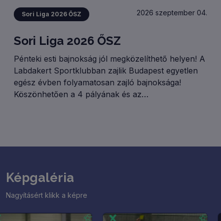
2026 szeptember 04.
Sori Liga 2026 ŐSZ
Sori Liga 2026 ŐSZ
Pénteki esti bajnokság jól megközelíthető helyen! A
Labdakert Sportklubban zajlik Budapest egyetlen
egész évben folyamatosan zajló bajnoksága!
Köszönhetően a 4 pályának és az
osztályrendszernek rendre 50 (!) csapattal zajlik
Ligánk! GYERTEK TI IS!
Képgaléria
Nagyításért klikk a képre