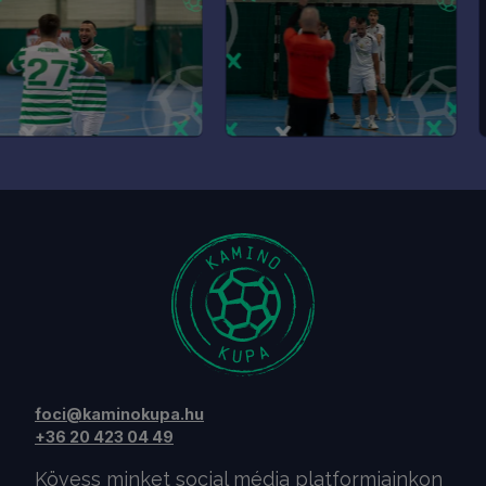
foci@kaminokupa.hu
+36 20 423 04 49
Kövess minket social média platformjainkon