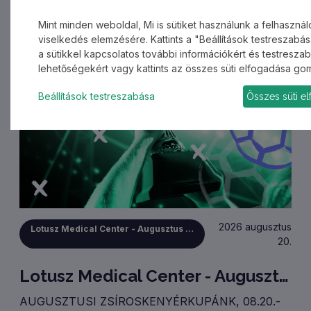
Mint minden weboldal, Mi is sütiket használunk a felhasznál
viselkedés elemzésére. Kattints a "Beállítások testreszab
a sütikkel kapcsolatos további információkért és testreszab
lehetőségekért vagy kattints az összes süti elfogadása go
Beállítások testreszabása
Összes süti e
2026 augusztus
Lotusz Medical Center - Augusztus 20-i Zsíroskenyérkupa
20.
Lotusz Medical Center - Augusztus 20-i Zsíroskenyérkupa
AUGUSZTUSI ZSÍROSKENYÉRKUPÁNK, 08.20.-