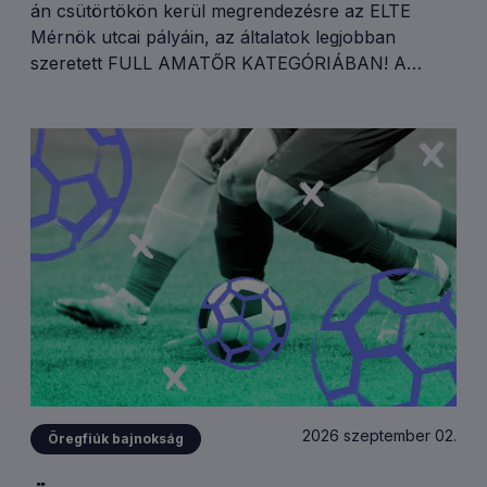
án csütörtökön kerül megrendezésre az ELTE
Mérnök utcai pályáin, az általatok legjobban
szeretett FULL AMATŐR KATEGÓRIÁBAN! A
megmérettetésre terveink szerint 40 csapatot
tudunk fogadni, akik két csoportkörben játszanak
majd. Reggeli csoportkör: 8.00.-10.45.Délelőtti
csoportkör: 10.45.-13.30.Rájátszás: 13.30.-15.30.
2026 szeptember 02.
Öregfiúk bajnokság