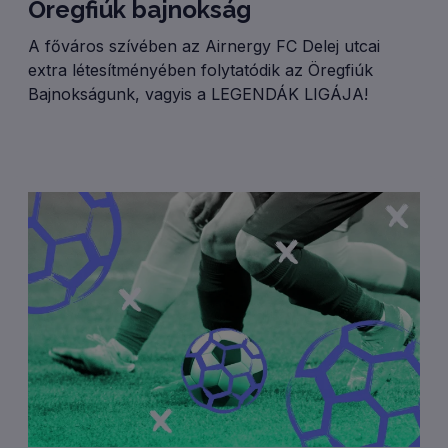
Öregfiúk bajnokság
A főváros szívében az Airnergy FC Delej utcai
extra létesítményében folytatódik az Öregfiúk
Bajnokságunk, vagyis a LEGENDÁK LIGÁJA!