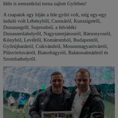
Idén is nemzetközi torna zajlott Győrben!
A csapatok egy híján a fele győri volt, míg egy-egy
induló volt Lébényből, Csornáról, Kunszigetről,
Dunaszegről, Sopronból, a felvidéki
Dunaszerdahelyről, Nagyszentjánosról, Bársonyosról,
Kónyból, Levélről, Komáromból, Budapestről,
Győrújbarátról, Csikvándról, Mosonmagyaróvárról,
Pilisvörösvárról, Biatorbágyról, Balatonalmádiról és
Szombathelyről.