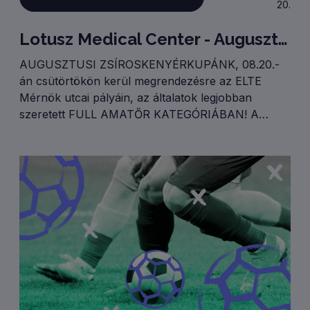
20.
Lotusz Medical Center - Augusztus 20-i Zsíroskenyérkupa
AUGUSZTUSI ZSÍROSKENYÉRKUPÁNK, 08.20.-
án csütörtökön kerül megrendezésre az ELTE
Mérnök utcai pályáin, az általatok legjobban
szeretett FULL AMATŐR KATEGÓRIÁBAN! A
megmérettetésre terveink szerint 40 csapatot
tudunk fogadni, akik két csoportkörben játszanak
majd. Reggeli csoportkör: 8.00.-10.45.Délelőtti
csoportkör: 10.45.-13.30.Rájátszás: 13.30.-15.30.