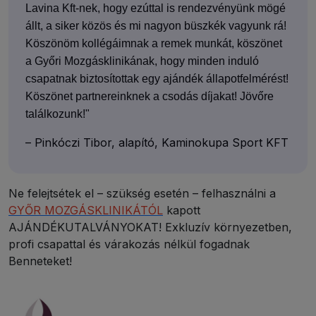
Lavina Kft-nek, hogy ezúttal is rendezvényünk mögé
állt, a siker közös és mi nagyon büszkék vagyunk rá!
Köszönöm kollégáimnak a remek munkát, köszönet
a Győri Mozgásklinikának, hogy minden induló
csapatnak biztosítottak egy ajándék állapotfelmérést!
Köszönet partnereinknek a csodás díjakat! Jövőre
találkozunk!"
– Pinkóczi Tibor, alapító, Kaminokupa Sport KFT
Ne felejtsétek el – szükség esetén – felhasználni a
GYŐR MOZGÁSKLINIKÁTÓL
kapott
AJÁNDÉKUTALVÁNYOKAT! Exkluzív környezetben,
profi csapattal és várakozás nélkül fogadnak
Benneteket!