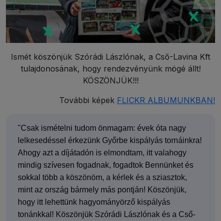
Ismét köszönjük Szórádi Lászlónak, a Cső-Lavina Kft
tulajdonosának, hogy rendezvényünk mögé állt!
KÖSZÖNJÜK!!!
További képek
FLICKR ALBUMUNKBAN!
"Csak ismételni tudom önmagam: évek óta nagy
lelkesedéssel érkezünk Győrbe kispályás tornáinkra!
Ahogy azt a díjátadón is elmondtam, itt valahogy
mindig szívesen fogadnak, fogadtok Bennünket és
sokkal több a köszönöm, a kérlek és a sziasztok,
mint az ország bármely más pontján! Köszönjük,
hogy itt lehettünk hagyományörző kispályás
tonánkkal! Köszönjük Szórádi Lászlónak és a Cső-