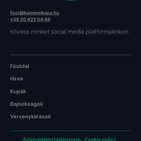
foci@kaminokupa.hu
+36 20 423 04 49
Kövess minket social média platformjainkon
Főoldal
Hírek
Kupák
Bajnokságok
Versenykiírások
Adatvédelmi tájékoztató
Cookie policy