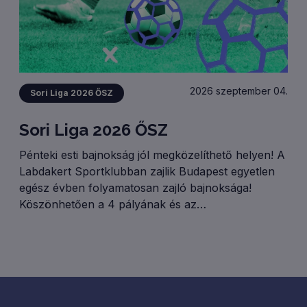
2026 szeptember 04.
Sori Liga 2026 ŐSZ
Sori Liga 2026 ŐSZ
Pénteki esti bajnokság jól megközelíthető helyen! A
Labdakert Sportklubban zajlik Budapest egyetlen
egész évben folyamatosan zajló bajnoksága!
Köszönhetően a 4 pályának és az
osztályrendszernek rendre 50 (!) csapattal zajlik
Ligánk! GYERTEK TI IS!