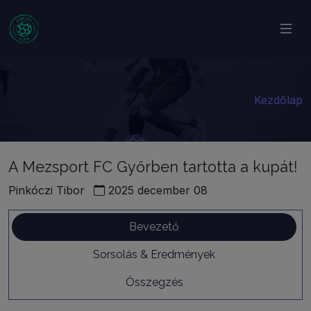
Kezdőlap
A Mezsport FC Győrben tartotta a kupát!
Pinkóczi Tibor
2025 december 08
Bevezető
Sorsolás & Eredmények
Összegzés