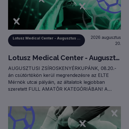
2026 augusztus
Lotusz Medical Center - Augusztus 20-i Zsíroskenyérkupa
20.
Lotusz Medical Center - Augusztus 20-i Zsíroskenyérkupa
AUGUSZTUSI ZSÍROSKENYÉRKUPÁNK, 08.20.-
án csütörtökön kerül megrendezésre az ELTE
Mérnök utcai pályáin, az általatok legjobban
szeretett FULL AMATŐR KATEGÓRIÁBAN! A
megmérettetésre terveink szerint 40 csapatot
tudunk fogadni, akik két csoportkörben játszanak
majd. Reggeli csoportkör: 8.00.-10.45.Délelőtti
csoportkör: 10.45.-13.30.Rájátszás: 13.30.-15.30.