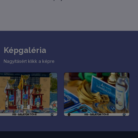
osztályrendszernek rendre 50 (!) csapattal zajlik
Ligánk! GYERTEK TI IS!
Képgaléria
Nagyításért klikk a képre