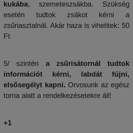
kukába
, szemeteszsákba. Szükség
esetén tudtok zsákot kérni a
zsűriasztalnál. Akár haza is vihetitek: 50
Ft
5/ szintén
a zsűrisátornál tudtok
információt kérni, labdát fújni,
elsősegélyt kapni.
Orvosunk az egész
torna alatt a rendelkezésetekre áll!
+1