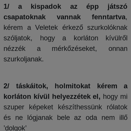
1/
a kispadok az épp játszó
csapatoknak vannak fenntartva
,
kérem a Veletek érkező szurkolóknak
szóljatok, hogy a korláton kívülről
nézzék a mérkőzéseket, onnan
szurkoljanak.
2/ táskáitok, holmitokat kérem a
korláton kívül helyezzétek el,
hogy mi
szuper képeket készíthessünk rólatok
és ne lógjanak bele az oda nem illő
’dolgok’