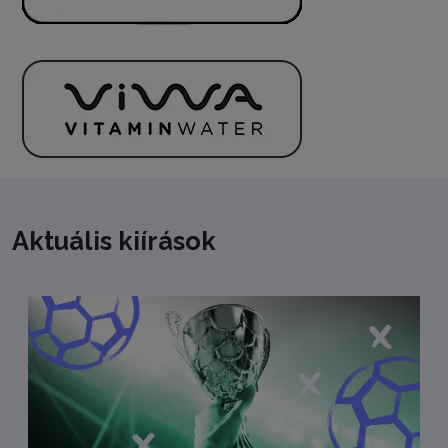
Leaflet
| ©
OpenStreetMap
contributors
+
−
Aktuális kiírások