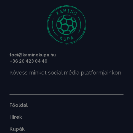
foci@kaminokupa.hu
+36 20 423 04 49
Kövess minket social média platformjainkon
Főoldal
Hírek
Kupák