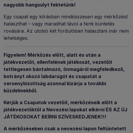
nagyobb hangsúlyt fektetünk!
Egy csapat egy kiírásban mindösszesen egy mérkőzést
halaszthat – vagy maradhat távol a fenti büntetés
rovására. Az utolsó két fordulóban halasztani már nem
lehetséges.
Figyelem! Mérkőzés előtt, alatt és után a
játékvezetőt, ellenfelének játékosát, vezetőit
tettlegesen bántalmazó, önmagáról megfeledkező,
botrányt okozó labdarúgót és csapatát a
versenybizottság azonnal kizárja a további
küzdelmekből.
Kérjük a Csapatok vezetőit, mérkőzéseik előtt a
játékvezetőktől a Nevezési lapokat elkérni ÉS AZ ÚJ
JÁTÉKOSOKAT BEÍRNI SZÍVESKEDJENEK!!!
A mérkőzéseken csak a nevezési lapon feltüntetett