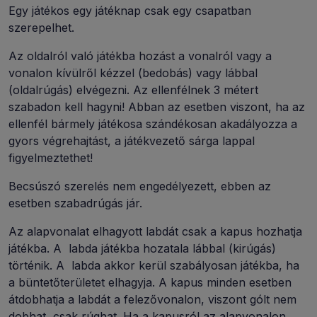
Egy játékos egy játéknap csak egy csapatban
szerepelhet.
Az oldalról való játékba hozást a vonalról vagy a
vonalon kívülről kézzel (bedobás) vagy lábbal
(oldalrúgás) elvégezni. Az ellenfélnek 3 métert
szabadon kell hagyni! Abban az esetben viszont, ha az
ellenfél bármely játékosa szándékosan akadályozza a
gyors végrehajtást, a játékvezető sárga lappal
figyelmeztethet!
Becsúszó szerelés nem engedélyezett, ebben az
esetben szabadrúgás jár.
Az alapvonalat elhagyott labdát csak a kapus hozhatja
játékba. A labda játékba hozatala lábbal (kirúgás)
történik. A labda akkor kerül szabályosan játékba, ha
a büntetőterületet elhagyja. A kapus minden esetben
átdobhatja a labdát a felezővonalon, viszont gólt nem
dobhat, csak rúghat. Ha a kapusról az alapvonalon