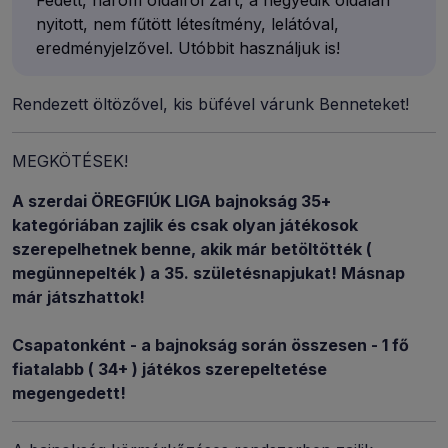
Fedett, három oldalról zárt, a negyedik oldalán
nyitott, nem fűtött létesítmény, lelátóval,
eredményjelzővel. Utóbbit használjuk is!
Rendezett öltözővel, kis büfével várunk Benneteket!
MEGKÖTÉSEK!
A szerdai ÖREGFIÚK LIGA bajnokság 35+
kategóriában zajlik és csak olyan játékosok
szerepelhetnek benne, akik már betöltötték (
megünnepelték ) a 35. születésnapjukat! Másnap
már játszhattok!
Csapatonként - a bajnokság során összesen - 1 fő
fiatalabb ( 34+ ) játékos szerepeltetése
megengedett!