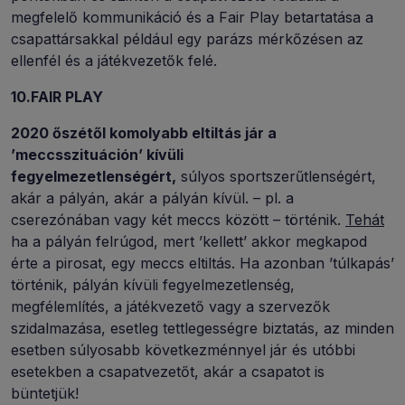
megfelelő kommunikáció és a Fair Play betartatása a
csapattársakkal például egy parázs mérkőzésen az
ellenfél és a játékvezetők felé.
10.FAIR PLAY
2020 őszétől komolyabb eltiltás jár a
’meccsszituáción’ kívüli
fegyelmezetlenségért,
súlyos sportszerűtlenségért,
akár a pályán, akár a pályán kívül. – pl. a
cserezónában vagy két meccs között – történik.
Tehát
ha a pályán felrúgod, mert ’kellett’ akkor megkapod
érte a pirosat, egy meccs eltiltás. Ha azonban ’túlkapás’
történik, pályán kívüli fegyelmezetlenség,
megfélemlítés, a játékvezető vagy a szervezők
szidalmazása, esetleg tettlegességre biztatás, az minden
esetben súlyosabb következménnyel jár és utóbbi
esetekben a csapatvezetőt, akár a csapatot is
büntetjük!