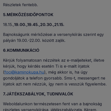
Részletek fentebb.
5.MÉRKŐZÉSIDŐPONTOK
18.15.,
19.00.,19.45.,20.30.,21.15.
Bajnokságunk mérkőzései a versenykiírás szerint egy
pályán 19.00.-22.00. között zajlik.
6.KOMMUNIKÁCIÓ
Kérjük folyamatosan nézzétek az e-mailjeiteket, illetve
kérjük, hogy kérdés esetén Ti is e-mailt írjatok
(
foci@kaminokupa.hu
), még akkor is, ha úgy
gondoljátok a telefon gyorsabb. Sms-t, messengert ne
írjatok azt nem nézzük, így nem is vesszük figyelembe.
7.JÁTÉKSZABÁLYOK, TUDNIVALÓK
Weboldalunkon természetesen fent van a bajnokság
részletes versenykiírása, játékszabályzata. Kérem,