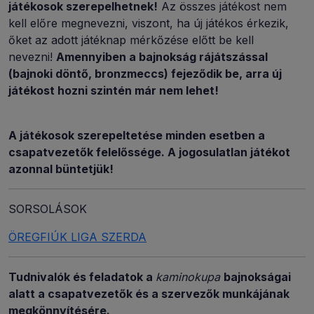
játékosok szerepelhetnek!
Az összes játékost nem
kell előre megnevezni, viszont, ha új játékos érkezik,
őket az adott játéknap mérkőzése előtt be kell
nevezni!
Amennyiben a bajnokság rájátszással
(bajnoki döntő, bronzmeccs) fejeződik be, arra új
játékost hozni szintén már nem lehet!
A játékosok szerepeltetése minden esetben a
csapatvezetők felelőssége. A jogosulatlan játékot
azonnal büntetjük!
SORSOLÁSOK
ÖREGFIÚK LIGA SZERDA
Tudnivalók és feladatok a
kaminokupa
bajnokságai
alatt a csapatvezetők és a szervezők munkájának
megkönnyítésére.