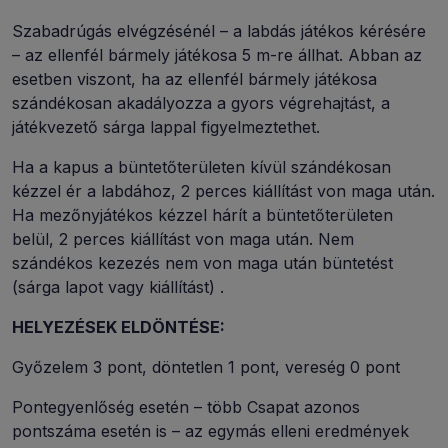
Szabadrúgás elvégzésénél – a labdás játékos kérésére
– az ellenfél bármely játékosa 5 m-re állhat. Abban az
esetben viszont, ha az ellenfél bármely játékosa
szándékosan akadályozza a gyors végrehajtást, a
játékvezető sárga lappal figyelmeztethet.
Ha a kapus a büntetőterületen kívül szándékosan
kézzel ér a labdához, 2 perces kiállítást von maga után.
Ha mezőnyjátékos kézzel hárít a büntetőterületen
belül, 2 perces kiállítást von maga után. Nem
szándékos kezezés nem von maga után büntetést
(sárga lapot vagy kiállítást) .
HELYEZÉSEK ELDÖNTÉSE:
Győzelem 3 pont, döntetlen 1 pont, vereség 0 pont
Pontegyenlőség esetén – több Csapat azonos
pontszáma esetén is – az egymás elleni eredmények