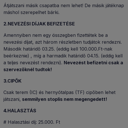
Átjátszani másik csapatba nem lehet! De másik játéknap
máshol szerepelhet bárki.
2.NEVEZÉSI DÍJAK BEFIZETÉSE
Amennyiben nem egy összegben fizettétek be a
nevezési díjat, azt három részletben tudjátok rendezni.
Második határidő 03.25. (eddig kell 100.000.Ft-nak
beérkeznie) , míg a harmadik határidő 04.15. (eddig kell
a teljes nevezést rendezni).
Nevezést befizetni csak a
szervezőknél tudtok!
3.CIPŐK
Csak terem (IC) és hernyótalpas (TF) cipőben lehet
játszani,
semmilyen stoplis nem megengedett!
4.HALASZTÁS
# Halasztási díj: 25.000. Ft