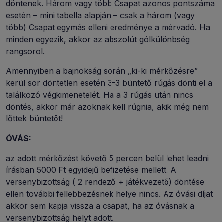
döntenek. Három vagy több Csapat azonos pontszáma
esetén – mini tabella alapján – csak a három (vagy
több) Csapat egymás elleni eredménye a mérvadó. Ha
minden egyezik, akkor az abszolút gólkülönbség
rangsorol.
Amennyiben a bajnokság során „ki-ki mérkőzésre”
kerül sor döntetlen esetén 3-3 büntető rúgás dönti el a
találkozó végkimenetelét. Ha a 3 rúgás után nincs
döntés, akkor már azoknak kell rúgnia, akik még nem
lőttek büntetőt!
ÓVÁS:
az adott mérkőzést követő 5 percen belül lehet leadni
írásban 5000 Ft egyidejű befizetése mellett. A
versenybizottság ( 2 rendező + játékvezető) döntése
ellen további fellebbezésnek helye nincs. Az óvási díjat
akkor sem kapja vissza a csapat, ha az óvásnak a
versenybizottság helyt adott.