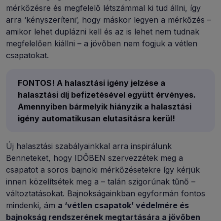
mérkőzésre és megfelelő létszámmal ki tud állni, így
arra ‘kényszeríteni’, hogy máskor legyen a mérkőzés –
amikor lehet duplázni kell és az is lehet nem tudnak
megfelelően kiállni – a jövőben nem fogjuk a vétlen
csapatokat.
FONTOS! A halasztási igény jelzése a
halasztási díj befizetésével együtt érvényes.
Amennyiben bármelyik hiányzik a halasztási
igény automatikusan elutasításra kerül!
Új halasztási szabályainkkal arra inspirálunk
Benneteket, hogy IDŐBEN szervezzétek meg a
csapatot a soros bajnoki mérkőzésetekre így kérjük
innen közelítsétek meg a – talán szigorúnak tűnő –
változtatásokat. Bajnokságainkban egyformán fontos
mindenki, ám
a ‘vétlen csapatok’ védelmére és
bajnokság rendszerének megtartására a jövőben