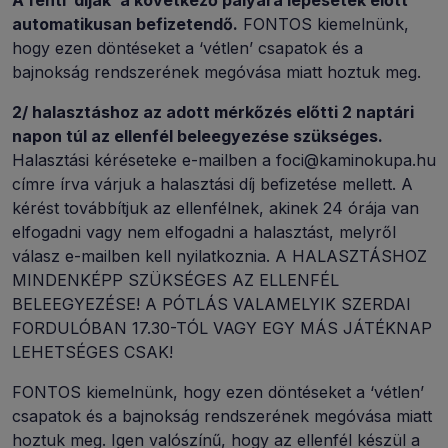
A fenti ‘díjak’ a következő pályára lépésetek előtt
automatikusan befizetendő.
FONTOS kiemelnünk,
hogy ezen döntéseket a ‘vétlen’ csapatok és a
bajnokság rendszerének megóvása miatt hoztuk meg.
2/ halasztáshoz az adott mérkőzés előtti 2 naptári
napon túl az ellenfél beleegyezése szükséges.
Halasztási kéréseteke e-mailben a foci@kaminokupa.hu
címre írva várjuk a halasztási díj befizetése mellett. A
kérést továbbítjuk az ellenfélnek, akinek 24 órája van
elfogadni vagy nem elfogadni a halasztást, melyről
válasz e-mailben kell nyilatkoznia. A HALASZTÁSHOZ
MINDENKÉPP SZÜKSÉGES AZ ELLENFÉL
BELEEGYEZÉSE! A PÓTLÁS VALAMELYIK SZERDAI
FORDULÓBAN 17.30-TÓL VAGY EGY MÁS JÁTÉKNAP
LEHETSÉGES CSAK!
FONTOS kiemelnünk, hogy ezen döntéseket a ‘vétlen’
csapatok és a bajnokság rendszerének megóvása miatt
hoztuk meg. Igen valószínű, hogy az ellenfél készül a