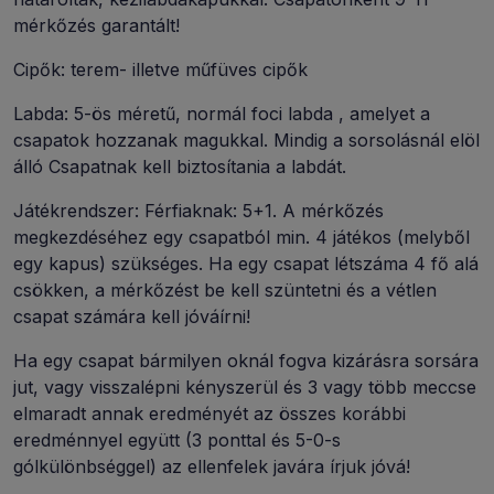
mérkőzés garantált!
Cipők: terem- illetve műfüves cipők
Labda: 5-ös méretű, normál foci labda , amelyet a
csapatok hozzanak magukkal. Mindig a sorsolásnál elöl
álló Csapatnak kell biztosítania a labdát.
Játékrendszer: Férfiaknak: 5+1. A mérkőzés
megkezdéséhez egy csapatból min. 4 játékos (melyből
egy kapus) szükséges. Ha egy csapat létszáma 4 fő alá
csökken, a mérkőzést be kell szüntetni és a vétlen
csapat számára kell jóváírni!
Ha egy csapat bármilyen oknál fogva kizárásra sorsára
jut, vagy visszalépni kényszerül és 3 vagy több meccse
elmaradt annak eredményét az összes korábbi
eredménnyel együtt (3 ponttal és 5-0-s
gólkülönbséggel) az ellenfelek javára írjuk jóvá!