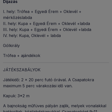
Díjazás
I. hely: Trófea + Egyedi Érem + Oklevél +
mérkőzéslabda
II. hely: Kupa + Egyedi Érem + Oklevél +labda
III. hely: Kupa + Egyedi Érem + Oklevél +labda
IV. hely: Kupa, Oklevél + labda
Gólkirály
Trófea + ajándékok
JÁTÉKSZABÁLYOK
Játékidő: 2 x 20 perc futó órával. A Csapatokra
maximum 5 perc várakozási idő van.
Kapuk: 3*2 m
A bajnokság műfüves pályán zajlik, melyek vonalakkal
határoltak, kézilabdakapukkal. Csapatonként 9-11