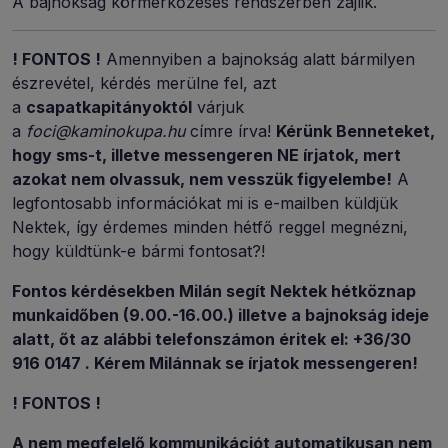
A bajnokság körmérkőzéses rendszerben zajlik.
! FONTOS !
Amennyiben a bajnokság alatt bármilyen
észrevétel, kérdés merülne fel, azt
a
csapatkapitányoktól
várjuk
a
foci@kaminokupa.hu
címre írva!
Kérünk Benneteket,
hogy sms-t, illetve messengeren NE írjatok, mert
azokat nem olvassuk, nem vesszük figyelembe!
A
legfontosabb információkat mi is e-mailben küldjük
Nektek, így érdemes minden hétfő reggel megnézni,
hogy küldtünk-e bármi fontosat?!
Fontos kérdésekben Milán segít Nektek hétköznap
munkaidőben (9.00.-16.00.) illetve a bajnokság ideje
alatt, őt az alábbi telefonszámon éritek el: +36/30
916 0147 . Kérem Milánnak se írjatok messengeren!
! FONTOS !
A nem megfelelő kommunikációt automatikusan nem