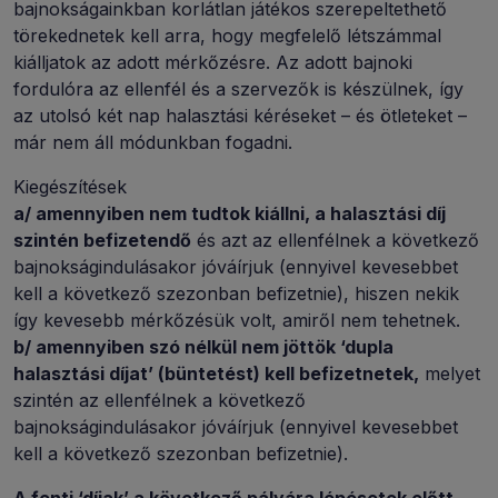
bajnokságainkban korlátlan játékos szerepeltethető
törekednetek kell arra, hogy megfelelő létszámmal
kiálljatok az adott mérkőzésre. Az adott bajnoki
fordulóra az ellenfél és a szervezők is készülnek, így
az utolsó két nap halasztási kéréseket – és ötleteket –
már nem áll módunkban fogadni.
Kiegészítések
a/ amennyiben nem tudtok kiállni, a halasztási díj
szintén befizetendő
és azt az ellenfélnek a következő
bajnokságindulásakor jóváírjuk (ennyivel kevesebbet
kell a következő szezonban befizetnie), hiszen nekik
így kevesebb mérkőzésük volt, amiről nem tehetnek.
b/ amennyiben szó nélkül nem jöttök ‘dupla
halasztási díjat’ (büntetést) kell befizetnetek,
melyet
szintén az ellenfélnek a következő
bajnokságindulásakor jóváírjuk (ennyivel kevesebbet
kell a következő szezonban befizetnie).