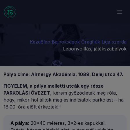
Kezdőlap
Bajnokságok
Öregfiúk Liga szerda
Lebonyolítás, játékszabályok
Pálya címe: Airnergy Akadémia, 1089. Delej utca 47.
FIGYELEM, a pálya melletti utcák egy része
PARKOLÁSI ÖVEZET
, kérem győződjetek meg róla,
hogy, mikor hol álltok meg és indítsatok parkolást – ha
18.00. óra előtt érkeztek!!!
A pálya:
20*40 méteres, 3*2-es kapukkal.