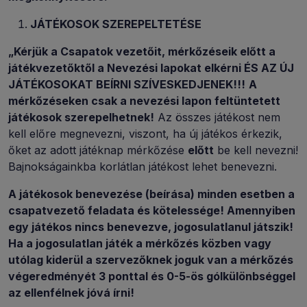
JÁTÉKOSOK SZEREPELTETÉSE
„Kérjük a Csapatok vezetőit, mérkőzéseik előtt a
játékvezetőktől a Nevezési lapokat elkérni ÉS AZ ÚJ
JÁTÉKOSOKAT BEÍRNI SZÍVESKEDJENEK!!!
A
mérkőzéseken csak a nevezési lapon feltüntetett
játékosok szerepelhetnek!
Az összes játékost nem
kell előre megnevezni, viszont, ha új játékos érkezik,
őket az adott játéknap mérkőzése
előtt
be kell nevezni!
Bajnokságainkba korlátlan játékost lehet benevezni.
A játékosok benevezése (beírása) minden esetben a
csapatvezető feladata és kötelessége! Amennyiben
egy játékos nincs benevezve, jogosulatlanul játszik!
Ha a jogosulatlan játék a mérkőzés közben vagy
utólag kiderül a szervezőknek joguk van a mérkőzés
végeredményét 3 ponttal és 0-5-ös gólkülönbséggel
az ellenfélnek jóvá írni!